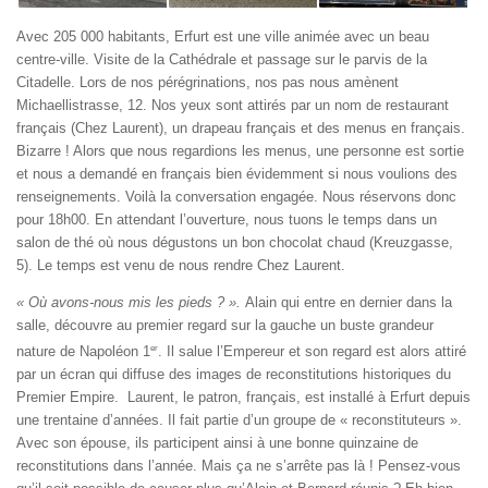
Avec 205 000 habitants, Erfurt est une ville animée avec un beau
centre-ville. Visite de la Cathédrale et passage sur le parvis de la
Citadelle. Lors de nos pérégrinations, nos pas nous amènent
Michaellistrasse, 12. Nos yeux sont attirés par un nom de restaurant
français (Chez Laurent), un drapeau français et des menus en français.
Bizarre ! Alors que nous regardions les menus, une personne est sortie
et nous a demandé en français bien évidemment si nous voulions des
renseignements. Voilà la conversation engagée. Nous réservons donc
pour 18h00. En attendant l’ouverture, nous tuons le temps dans un
salon de thé où nous dégustons un bon chocolat chaud (Kreuzgasse,
5). Le temps est venu de nous rendre Chez Laurent.
« Où avons-nous mis les pieds ? ».
Alain qui entre en dernier dans la
salle, découvre au premier regard sur la gauche un buste grandeur
er
nature de Napoléon 1
. Il salue l’Empereur et son regard est alors attiré
par un écran qui diffuse des images de reconstitutions historiques du
Premier Empire. Laurent, le patron, français, est installé à Erfurt depuis
une trentaine d’années. Il fait partie d’un groupe de « reconstituteurs ».
Avec son épouse, ils participent ainsi à une bonne quinzaine de
reconstitutions dans l’année. Mais ça ne s’arrête pas là ! Pensez-vous