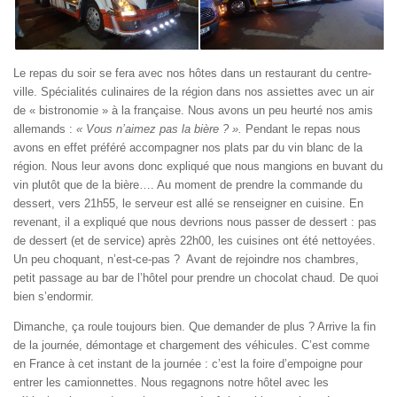
Le repas du soir se fera avec nos hôtes dans un restaurant du centre-
ville. Spécialités culinaires de la région dans nos assiettes avec un air
de « bistronomie » à la française. Nous avons un peu heurté nos amis
allemands :
« Vous n’aimez pas la bière ? ».
Pendant le repas nous
avons en effet préféré accompagner nos plats par du vin blanc de la
région. Nous leur avons donc expliqué que nous mangions en buvant du
vin plutôt que de la bière…. Au moment de prendre la commande du
dessert, vers 21h55, le serveur est allé se renseigner en cuisine. En
revenant, il a expliqué que nous devrions nous passer de dessert : pas
de dessert (et de service) après 22h00, les cuisines ont été nettoyées.
Un peu choquant, n’est-ce-pas ? Avant de rejoindre nos chambres,
petit passage au bar de l’hôtel pour prendre un chocolat chaud. De quoi
bien s’endormir.
Dimanche, ça roule toujours bien. Que demander de plus ? Arrive la fin
de la journée, démontage et chargement des véhicules. C’est comme
en France à cet instant de la journée : c’est la foire d’empoigne pour
entrer les camionnettes. Nous regagnons notre hôtel avec les