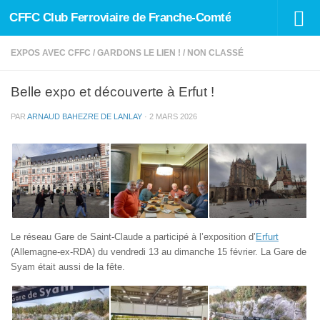
CFFC Club Ferroviaire de Franche-Comté
Skip to content
EXPOS AVEC CFFC
/
GARDONS LE LIEN !
/
NON CLASSÉ
Belle expo et découverte à Erfut !
PAR
ARNAUD BAHEZRE DE LANLAY
·
2 MARS 2026
Le réseau Gare de Saint-Claude a participé à l’exposition d’
Erfurt
(Allemagne-ex-RDA) du vendredi 13 au dimanche 15 février. La Gare de
Syam était aussi de la fête.