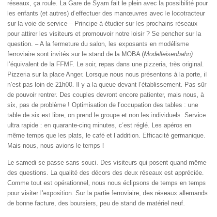
réseaux, ça roule. La Gare de Syam fait le plein avec la possibilité pour
les enfants (et autres) d’effectuer des manœuvres avec le locotracteur
sur la voie de service – Principe à étudier sur les prochains réseaux
pour attirer les visiteurs et promouvoir notre loisir ? Se pencher sur la
question. – A la fermeture du salon, les exposants en modélisme
ferroviaire sont invités sur le stand de la MOBA (
Modelleisenbahn)
l’équivalent de la FFMF. Le soir, repas dans une pizzeria, très original.
Pizzeria sur la place Anger. Lorsque nous nous présentons à la porte, il
n’est pas loin de 21h00. Il y a la queue devant l’établissement. Pas sûr
de pouvoir rentrer. Des couples devront encore patienter, mais nous, à
six, pas de problème ! Optimisation de l’occupation des tables : une
table de six est libre, on prend le groupe et non les individuels. Service
ultra rapide : en quarante-cinq minutes, c’est réglé. Les apéros en
même temps que les plats, le café et l’addition. Efficacité germanique.
Mais nous, nous avions le temps !
Le samedi se passe sans souci. Des visiteurs qui posent quand même
des questions. La qualité des décors des deux réseaux est appréciée.
Comme tout est opérationnel, nous nous éclipsons de temps en temps
pour visiter l’exposition. Sur la partie ferroviaire, des réseaux allemands
de bonne facture, des boursiers, peu de stand de matériel neuf.