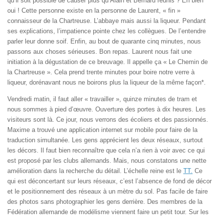
qu’il soit possible de causer plus qu’Alain et Bernard réunis ? Eh bien
oui ! Cette personne existe en la personne de Laurent, « fin »
connaisseur de la Chartreuse. L’abbaye mais aussi la liqueur. Pendant
ses explications, l’impatience pointe chez les collègues. De l’entendre
parler leur donne soif. Enfin, au bout de quarante cinq minutes, nous
passons aux choses sérieuses. Bon repas. Laurent nous fait une
initiation à la dégustation de ce breuvage. Il appelle ça « Le Chemin de
la Chartreuse ». Cela prend trente minutes pour boire notre verre à
liqueur, dorénavant nous ne boirons plus la liqueur de la même façon*.
Vendredi matin, il faut aller « travailler », quinze minutes de tram et
nous sommes à pied d’œuvre. Ouverture des portes à dix heures. Les
visiteurs sont là. Ce jour, nous verrons des écoliers et des passionnés.
Maxime a trouvé une application internet sur mobile pour faire de la
traduction simultanée. Les gens apprécient les deux réseaux, surtout
les décors. Il faut bien reconnaître que cela n’a rien à voir avec ce qui
est proposé par les clubs allemands. Mais, nous constatons une nette
amélioration dans la recherche du détail. L’échelle reine est le
TT.
Ce
qui est déconcertant sur leurs réseaux, c’est l’absence de fond de décor
et le positionnement des réseaux à un mètre du sol. Pas facile de faire
des photos sans photographier les gens derrière. Des membres de la
Fédération allemande de modélisme viennent faire un petit tour. Sur les