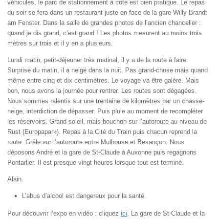
véhicules, le parc de stationnement à côté est bien pratique. Le repas
du soir se fera dans un restaurant juste en face de la gare Willy Brandt
am Fenster. Dans la salle de grandes photos de l’ancien chancelier :
quand je dis grand, c’est grand ! Les photos mesurent au moins trois
mètres sur trois et il y en a plusieurs.
Lundi matin, petit-déjeuner très matinal, il y a de la route à faire.
Surprise du matin, il a neigé dans la nuit. Pas grand-chose mais quand
même entre cinq et dix centimètres. Le voyage va être galère. Mais
bon, nous avons la journée pour rentrer. Les routes sont dégagées.
Nous sommes ralentis sur une trentaine de kilomètres par un chasse-
neige, interdiction de dépasser. Puis pluie au moment de recompléter
les réservoirs. Grand soleil, mais bouchon sur l’autoroute au niveau de
Rust (Europapark). Repas à la Cité du Train puis chacun reprend la
route. Grêle sur l’autoroute entre Mulhouse et Besançon. Nous
déposons André et la gare de St-Claude à Auxonne puis regagnons
Pontarlier. Il est presque vingt heures lorsque tout est terminé.
Alain.
L’abus d’alcool est dangereux pour la santé.
Pour découvrir l’expo en vidéo : cliquez
ici
. La gare de St-Claude et la