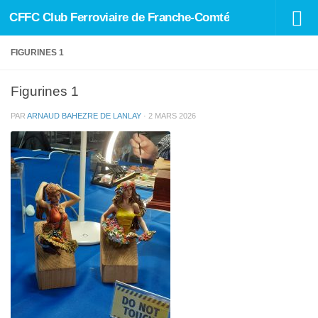
CFFC Club Ferroviaire de Franche-Comté
Skip to content
FIGURINES 1
Figurines 1
PAR
ARNAUD BAHEZRE DE LANLAY
·
2 MARS 2026