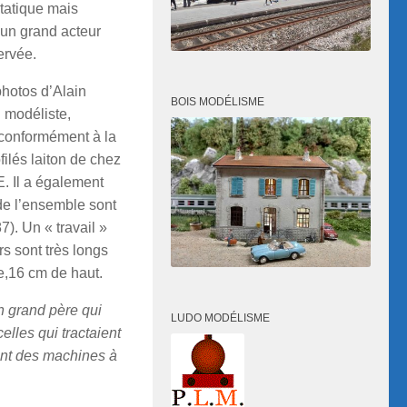
tatique mais
 un grand acteur
ervée.
photos d’Alain
BOIS MODÉLISME
 modéliste,
 conformément à la
ilés laiton de chez
. Il a également
 de l’ensemble sont
). Un « travail »
s sont très longs
e,16 cm de haut.
n grand père qui
LUDO MODÉLISME
elles qui tractaient
ment des machines à