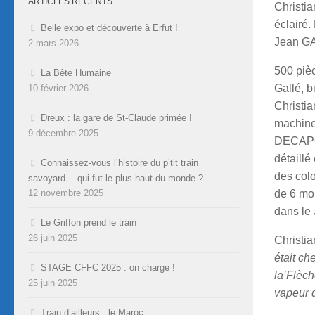
ARTICLES RÉCENTS
Christi
éclairé
Belle expo et découverte à Erfut !
Jean GA
2 mars 2026
500 pièc
La Bête Humaine
Gallé, 
10 février 2026
Christia
Dreux : la gare de St-Claude primée !
machine 
9 décembre 2025
DECAPOD
détaillé
Connaissez-vous l’histoire du p’tit train
des colo
savoyard… qui fut le plus haut du monde ?
de 6 moi
12 novembre 2025
dans le 
Le Griffon prend le train
26 juin 2025
Christia
était ch
STAGE CFFC 2025 : on charge !
la’Flèch
25 juin 2025
vapeur q
Train d’ailleurs : le Maroc