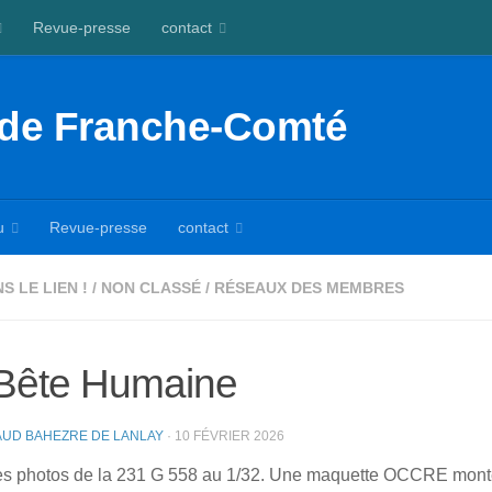
Revue-presse
contact
 de Franche-Comté
u
Revue-presse
contact
 LE LIEN !
/
NON CLASSÉ
/
RÉSEAUX DES MEMBRES
Bête Humaine
UD BAHEZRE DE LANLAY
·
10 FÉVRIER 2026
s photos de la 231 G 558 au 1/32. Une maquette OCCRE monté