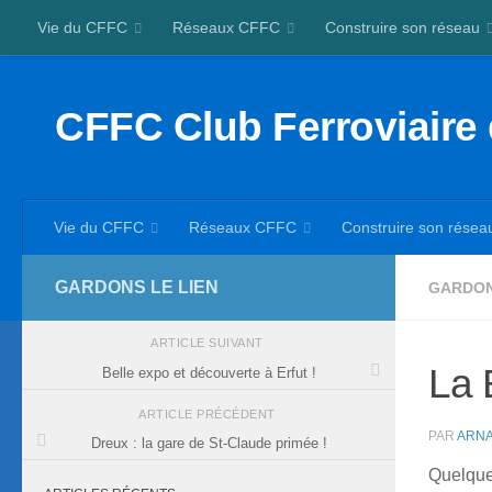
Vie du CFFC
Réseaux CFFC
Construire son réseau
Skip to content
CFFC Club Ferroviaire
Vie du CFFC
Réseaux CFFC
Construire son résea
GARDONS LE LIEN
GARDONS
ARTICLE SUIVANT
La 
Belle expo et découverte à Erfut !
ARTICLE PRÉCÉDENT
PAR
ARNA
Dreux : la gare de St-Claude primée !
Quelque