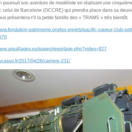
an poursuit son aventure de modéliste en réalisant une cinquiè
, celui de Barcelone (OCCRE) qui prendra place dans sa deuxi
us présentera-t’il la petite famille des « TRAMS » très bientôt.
www.fondation-patrimoine.org/les-projets/pacific-vapeur-club-sotte
670
/www.aiguillages.eu/pages/reportage.php?video=827
pvcasso.fr/2017/04/26/carriere-231/