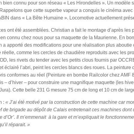
an bien connu pour son réseau « Les Hirondelles ». Un modèle s
. Rappelons que cette superbe vapeur a conquis le cinéma avec
BIN dans « La Bête Humaine ». Locomotive actuellement prés
es ont été assemblées. Christian a fait le montage d’après les 
bien connu chez nous pour sa maquette de la Maurienne. En bon
n a apporté des modifications pour une réalisation plus aboutie
réelle, comme les cercles de chaudière reproduits avec les prof
, les rivets du tender avec les petits clous fournis par OCCRE
 et éclairé l’abri, peint les cercles blancs des roues. La peinture
ris conformes au réel (Peinture en bombe Railcolor chez AMF 87
s – d’hiver – pour construire une magnifique maquette (les hiver
Jura). Cette belle 231 G mesure 75 cm de long et 10 cm de larg
n :
« J’ai été motivé par la construction de cette machine car mo
ef de brigade au dépôt de Calais entretenait ces machines dont c
e d’Or’. Il m’emmenait à la gare et m’expliquait le fonctionne
u’il réparait. »