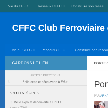
Vie du CFFC
Réseaux CFFC
Construire son réseau
Skip to content
CFFC Club Ferroviaire
Vie du CFFC
Réseaux CFFC
Construire son résea
GARDONS LE LIEN
PORTE 
ARTICLE PRÉCÉDENT
Por
Belle expo et découverte à Erfut !
ARTICLES RÉCENTS
PAR
ARNA
Belle expo et découverte à Erfut !
2 mars 2026