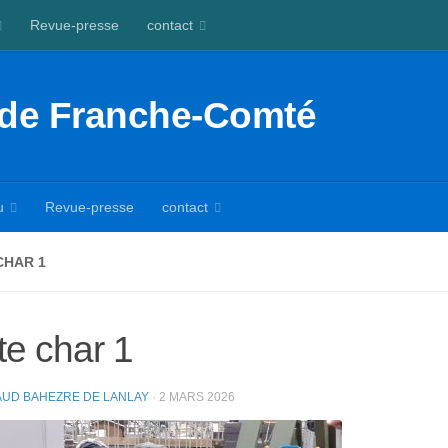
Revue-presse
contact
 de Franche-Comté
u
Revue-presse
contact
CHAR 1
te char 1
UD BAHEZRE DE LANLAY
·
2 MARS 2026