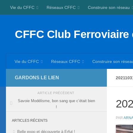
Vie du CFFC
Réseaux CFFC
Construire son réseau
Skip to content
CFFC Club Ferroviaire
Vie du CFFC
Réseaux CFFC
Construire son résea
GARDONS LE LIEN
2021103
ARTICLE PRÉCÉDENT
20
Savoie Modélisme, bon sang que c’était bien
!
PAR
ARNA
ARTICLES RÉCENTS
Belle expo et découverte à Erfut !