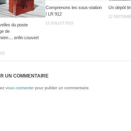
Comprenons les sous-station
Un dépôt ti
! LR 912
12 SEPTEMB
12 JUILLET 2023
elles du poste
age de
heim… enfin couvert
022
ER UN COMMENTAIRE
vez
vous connecter
pour publier un commentaire.