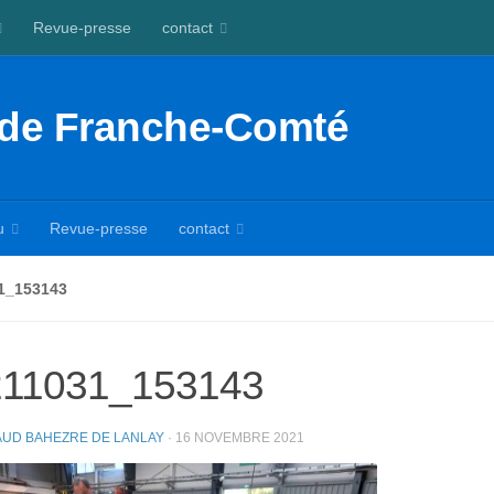
Revue-presse
contact
 de Franche-Comté
u
Revue-presse
contact
1_153143
211031_153143
UD BAHEZRE DE LANLAY
·
16 NOVEMBRE 2021