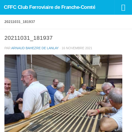
CFFC Club Ferroviaire de Franche-Comté
Skip to content
20211031_181937
20211031_181937
PAR
ARNAUD BAHEZRE DE LANLAY
·
16 NOVEMBRE 2021