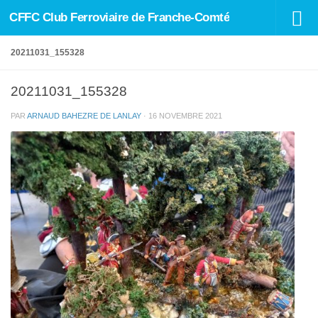
CFFC Club Ferroviaire de Franche-Comté
Skip to content
20211031_155328
20211031_155328
PAR
ARNAUD BAHEZRE DE LANLAY
·
16 NOVEMBRE 2021