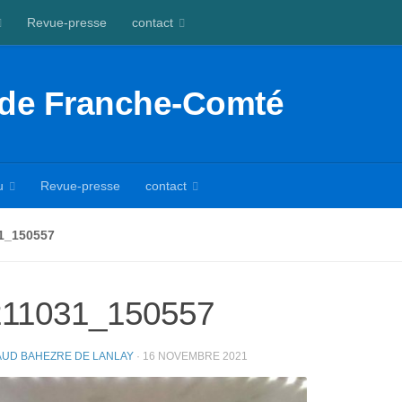
Revue-presse
contact
 de Franche-Comté
u
Revue-presse
contact
1_150557
211031_150557
UD BAHEZRE DE LANLAY
·
16 NOVEMBRE 2021