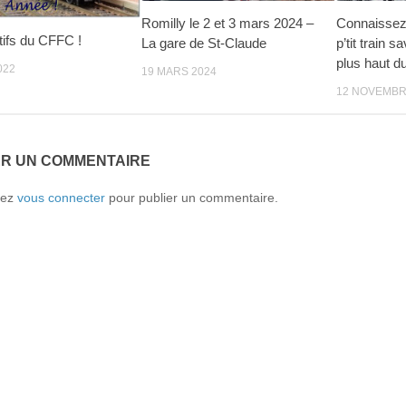
Romilly le 2 et 3 mars 2024 –
Connaissez-
tifs du CFFC !
La gare de St-Claude
p’tit train 
plus haut d
022
19 MARS 2024
12 NOVEMBR
ER UN COMMENTAIRE
vez
vous connecter
pour publier un commentaire.