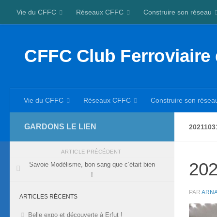
Vie du CFFC
Réseaux CFFC
Construire son réseau
Skip to content
CFFC Club Ferroviaire
Vie du CFFC
Réseaux CFFC
Construire son résea
GARDONS LE LIEN
2021103
ARTICLE PRÉCÉDENT
20
Savoie Modélisme, bon sang que c’était bien
!
PAR
ARNA
ARTICLES RÉCENTS
Belle expo et découverte à Erfut !