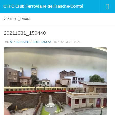
CFFC Club Ferroviaire de Franche-Comté
Skip to content
20211031_150440
20211031_150440
PAR
ARNAUD BAHEZRE DE LANLAY
·
16 NOVEMBRE 2021