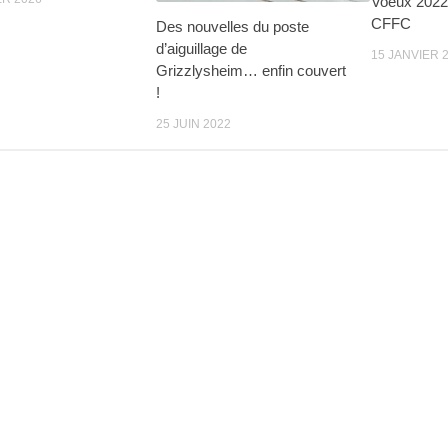
Voeux 2022 
CFFC
Des nouvelles du poste
d’aiguillage de
15 JANVIER 
Grizzlysheim… enfin couvert
!
25 JUIN 2022