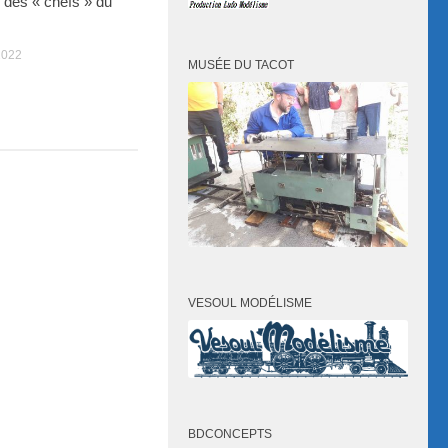
des « chefs » du
2022
MUSÉE DU TACOT
VESOUL MODÉLISME
BDCONCEPTS