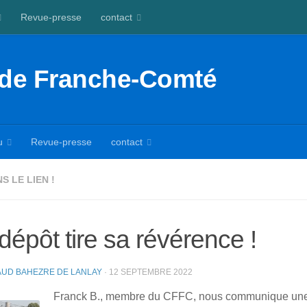
Revue-presse
contact
 de Franche-Comté
u
Revue-presse
contact
 LE LIEN !
dépôt tire sa révérence !
UD BAHEZRE DE LANLAY
·
12 SEPTEMBRE 2022
Franck B., membre du CFFC, nous communique une