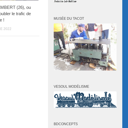
MBERT (26), ou
bler le trafic de
MUSÉE DU TACOT
e !
E 2022
VESOUL MODÉLISME
BDCONCEPTS