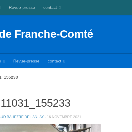
Revue-presse
contact
 de Franche-Comté
u
Revue-presse
contact
1_155233
211031_155233
UD BAHEZRE DE LANLAY
·
16 NOVEMBRE 2021