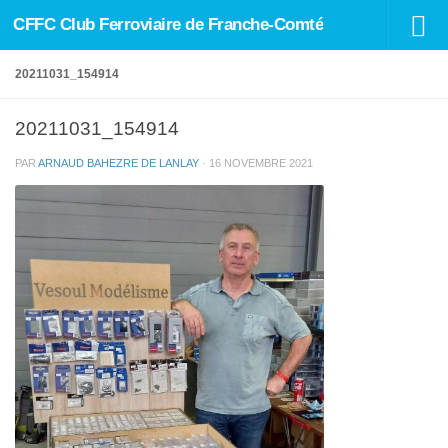
CFFC Club Ferroviaire de Franche-Comté
Skip to content
20211031_154914
20211031_154914
PAR
ARNAUD BAHEZRE DE LANLAY
·
16 NOVEMBRE 2021