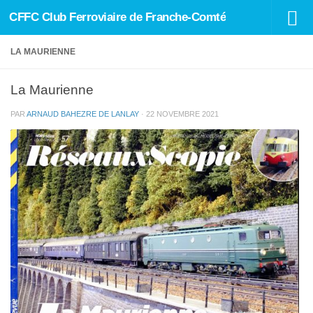
CFFC Club Ferroviaire de Franche-Comté
Skip to content
LA MAURIENNE
La Maurienne
PAR
ARNAUD BAHEZRE DE LANLAY
·
22 NOVEMBRE 2021